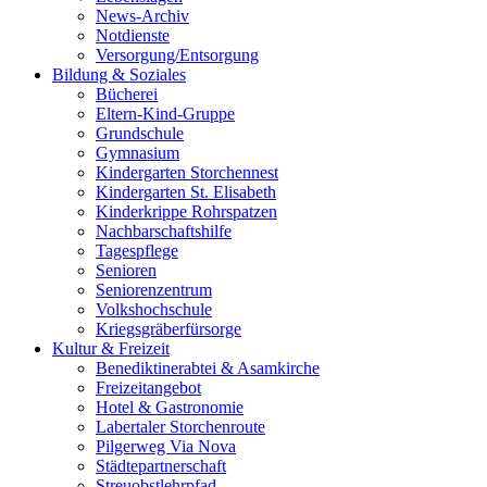
News-Archiv
Notdienste
Versorgung/Entsorgung
Bildung & Soziales
Bücherei
Eltern-Kind-Gruppe
Grundschule
Gymnasium
Kindergarten Storchennest
Kindergarten St. Elisabeth
Kinderkrippe Rohrspatzen
Nachbarschaftshilfe
Tagespflege
Senioren
Seniorenzentrum
Volkshochschule
Kriegsgräberfürsorge
Kultur & Freizeit
Benediktinerabtei & Asamkirche
Freizeitangebot
Hotel & Gastronomie
Labertaler Storchenroute
Pilgerweg Via Nova
Städtepartnerschaft
Streuobstlehrpfad